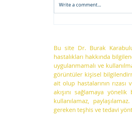
Write a comment...
Kulak Kaşıntısı Neden
Olur? Sürekli Kaşımak
Zararlı mı?
Bu site Dr. Burak Karabulu
hastalıkları hakkında bilgile
uygulanmamalı ve kullanılmam
görüntüler kişisel bilgilen
ait olup hastalarının rızas
akışını sağlamaya yönelik 
kullanılamaz, paylaşılamaz
gereken teşhis ve tedavi yön