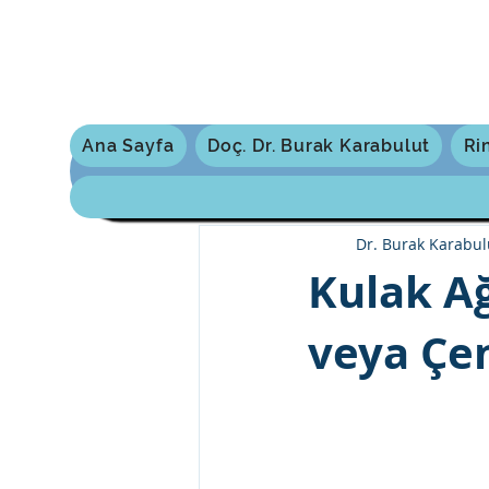
Ana Sayfa
Doç. Dr. Burak Karabulut
Ri
All Posts
Şimdi Başlayın
Topl
Dr. Burak Karabul
Kulak Ağ
veya Çen