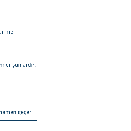
ndirme 
emler şunlardır:
tamamen geçer.