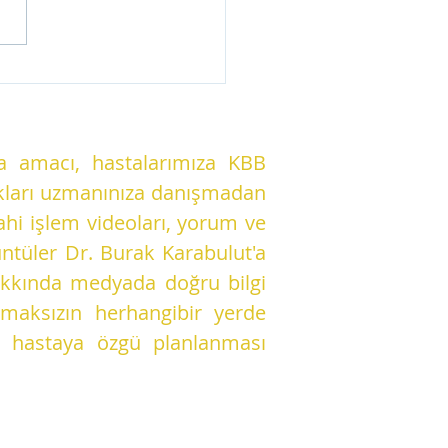
k çınlaması neden
? Hangi durumlarda
ikeli olabilir?
ma amacı, hastalarımıza KBB
alıkları uzmanınıza danışmadan
ahi işlem videoları, yorum ve
ntüler Dr. Burak Karabulut'a
hakkında medyada doğru bilgi
lmaksızın herhangibir yerde
er hastaya özgü planlanması