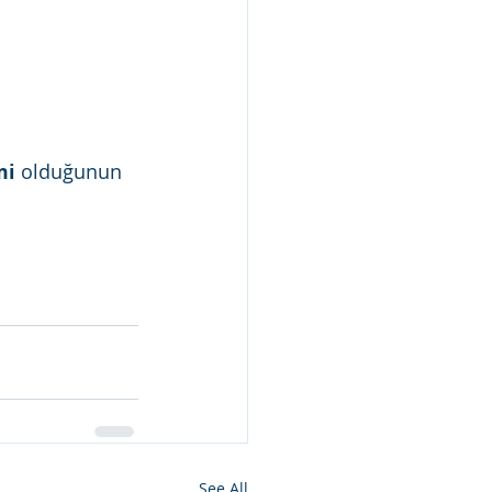
mi
 olduğunun 
See All