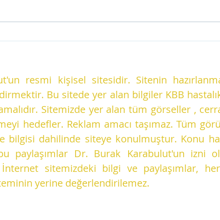
Dış Kulak Yolu İltihabı
Kula
Nedir? Belirtileri, Tedavisi
olur
ve Korunma Yolları
tehl
t'un resmi kişisel sitesidir. Sitenin hazırlan
ndirmektir. Bu sitede yer alan bilgiler KBB hast
alıdır. Sitemizde yer alan tüm görseller , cerr
dirmeyi hedefler. Reklam amacı taşımaz. Tüm görü
ı ve bilgisi dahilinde siteye konulmuştur. Konu 
bu paylaşımlar Dr. Burak Karabulut'un izni o
. İnternet sitemizdeki bilgi ve paylaşımlar, h
teminin yerine değerlendirilemez.