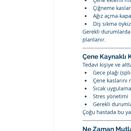
Çene eklemi m
Çiğneme kaslar
Ağız açma-kapa
Diş sıkma öyk
Gerekli durumlarda d
planlanır.
Çene Kaynaklı Ku
Tedavi kişiye ve alt
Gece plağı (spli
Çene kaslarını 
Sıcak uygulam
Stres yönetimi
Gerekli durumla
Çoğu hastada bu yak
Ne Zaman Mutla