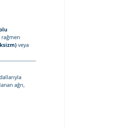
olu 
a rağmen 
uksizm)
 veya 
allarıyla 
anan ağrı, 