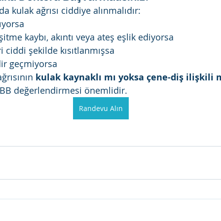
a kulak ağrısı ciddiye alınmalıdır:
tıyorsa
şitme kaybı, akıntı veya ateş eşlik ediyorsa
i ciddi şekilde kısıtlanmışsa
dir geçmiyorsa
ğrısının 
kulak kaynaklı mı yoksa çene-diş ilişkili 
 KBB değerlendirmesi önemlidir.
Randevu Alın