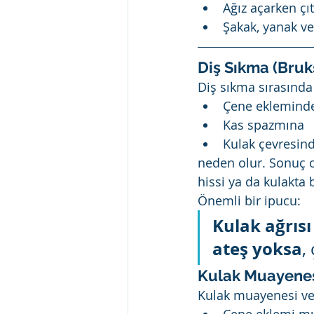
Ağız açarken çı
Şakak, yanak ve
Diş Sıkma (Bruk
Diş sıkma sırasında 
Çene eklemind
Kas spazmına
Kulak çevresind
neden olur. Sonuç o
hissi ya da kulakta b
Önemli bir ipucu:
Kulak ağrısı
ateş yoksa
,
Kulak Muayenes
Kulak muayenesi ve 