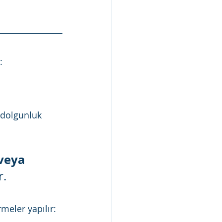
:
 dolgunluk 
veya 
r.
meler yapılır: