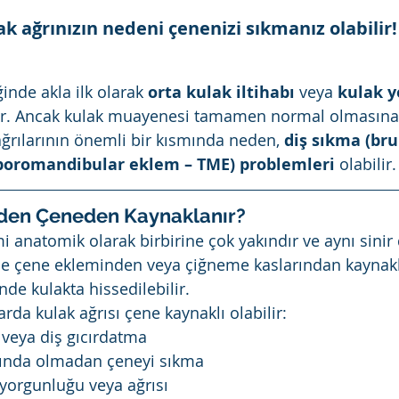
ak ağrınızın nedeni çenenizi sıkmanız olabilir!
inde akla ilk olarak 
orta kulak iltihabı
 veya 
kulak y
lir. Ancak kulak muayenesi tamamen normal olmasın
rılarının önemli bir kısmında neden, 
diş sıkma (br
poromandibular eklem – TME) problemleri
 olabilir.
eden Çeneden Kaynaklanır?
i anatomik olarak birbirine çok yakındır ve aynı sinir d
enle çene ekleminden veya çiğneme kaslarından kaynakl
inde kulakta hissedilebilir.
rda kulak ağrısı çene kaynaklı olabilir:
 veya diş gıcırdatma
kında olmadan çeneyi sıkma
yorgunluğu veya ağrısı