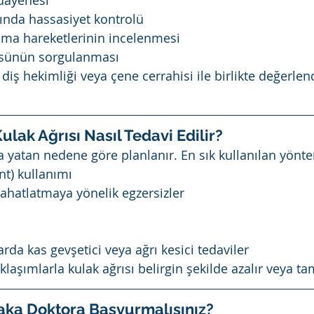
uayenesi
ında hassasiyet kontrolü
ma hareketlerinin incelenmesi
üsünün sorgulanması
iş hekimliği veya çene cerrahisi ile birlikte değerle
lak Ağrısı Nasıl Tedavi Edilir?
ta yatan nedene göre planlanır. En sık kullanılan yönt
nt) kullanımı
rahatlatmaya yönelik egzersizler
a
rda kas gevşetici veya ağrı kesici tedaviler
laşımlarla kulak ağrısı belirgin şekilde azalır veya 
ka Doktora Başvurmalısınız?