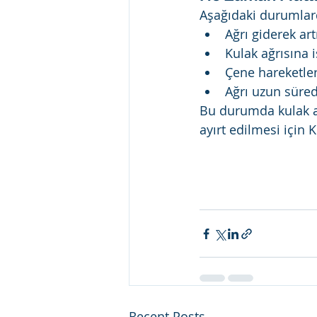
Aşağıdaki durumlard
Ağrı giderek ar
Kulak ağrısına i
Çene hareketler
Ağrı uzun süre
Bu durumda kulak a
ayırt edilmesi için
Recent Posts