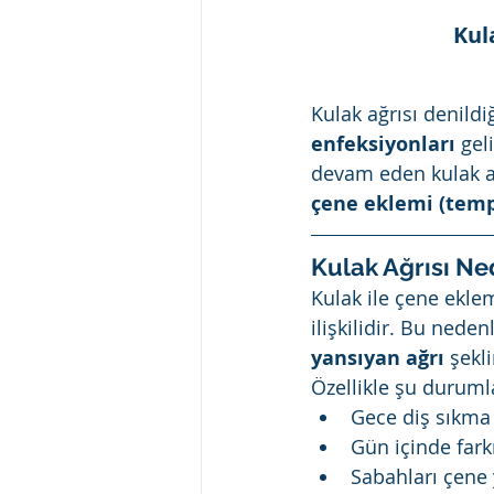
Kul
Kulak ağrısı denildiğ
enfeksiyonları
 ge
devam eden kulak ağ
çene eklemi (tem
Kulak Ağrısı N
Kulak ile çene eklem
ilişkilidir. Bu ned
yansıyan ağrı
 şekl
Özellikle şu durumla
Gece diş sıkma
Gün içinde far
Sabahları çene 